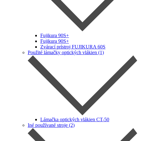
Fujikura 90S+
Fujikura 90S+
Zvárací prístroj FUJIKURA 60S
Použité lámačky optických vlákien (1)
Lámačka optických vlákien CT-50
Iné používané stroje (2)