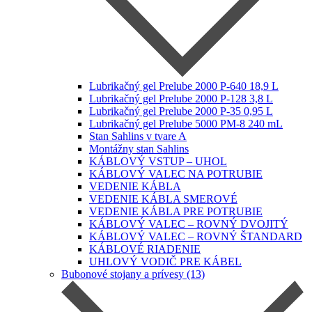
Lubrikačný gel Prelube 2000 P-640 18,9 L
Lubrikačný gel Prelube 2000 P-128 3,8 L
Lubrikačný gel Prelube 2000 P-35 0,95 L
Lubrikačný gel Prelube 5000 PM-8 240 mL
Stan Sahlins v tvare A
Montážny stan Sahlins
KÁBLOVÝ VSTUP – UHOL
KÁBLOVÝ VALEC NA POTRUBIE
VEDENIE KÁBLA
VEDENIE KÁBLA SMEROVÉ
VEDENIE KÁBLA PRE POTRUBIE
KÁBLOVÝ VALEC – ROVNÝ DVOJITÝ
KÁBLOVÝ VALEC – ROVNÝ ŠTANDARD
KÁBLOVÉ RIADENIE
UHLOVÝ VODIČ PRE KÁBEL
Bubonové stojany a prívesy (13)