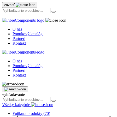
zavrieť
O nás
Ponukový katalóg
Partneri
Kontakt
O nás
Ponukový katalóg
Partneri
Kontakt
vyhľadávanie
Všetky kategórie
Fujikura produkty (70)