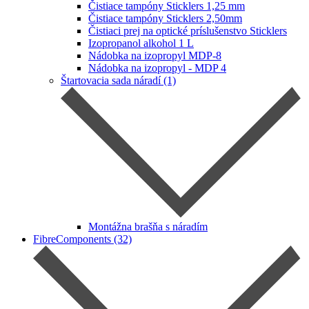
Čistiace tampóny Sticklers 1,25 mm
Čistiace tampóny Sticklers 2,50mm
Čistiaci prej na optické príslušenstvo Sticklers
Izopropanol alkohol 1 L
Nádobka na izopropyl MDP-8
Nádobka na izopropyl ‐ MDP 4
Štartovacia sada náradí (1)
Montážna brašňa s náradím
FibreComponents (32)