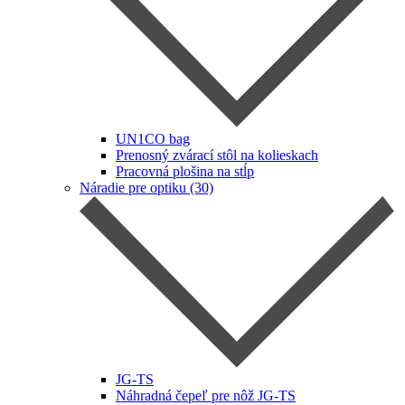
UN1CO bag
Prenosný zvárací stôl na kolieskach
Pracovná plošina na stĺp
Náradie pre optiku (30)
JG-TS
Náhradná čepeľ pre nôž JG-TS