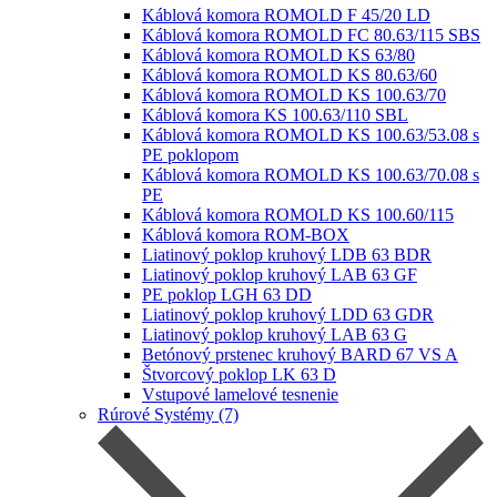
Káblová komora ROMOLD F 45/20 LD
Káblová komora ROMOLD FC 80.63/115 SBS
Káblová komora ROMOLD KS 63/80
Káblová komora ROMOLD KS 80.63/60
Káblová komora ROMOLD KS 100.63/70
Káblová komora KS 100.63/110 SBL
Káblová komora ROMOLD KS 100.63/53.08 s
PE poklopom
Káblová komora ROMOLD KS 100.63/70.08 s
PE
Káblová komora ROMOLD KS 100.60/115
Káblová komora ROM-BOX
Liatinový poklop kruhový LDB 63 BDR
Liatinový poklop kruhový LAB 63 GF
PE poklop LGH 63 DD
Liatinový poklop kruhový LDD 63 GDR
Liatinový poklop kruhový LAB 63 G
Betónový prstenec kruhový BARD 67 VS A
Štvorcový poklop LK 63 D
Vstupové lamelové tesnenie
Rúrové Systémy (7)