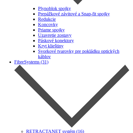
Plynoblok spojky
Prepážkové závitové a Snap-fit spojky
Redukcie
Koncovky
Priame spojky
Uzavretie zostavy
Páskové konektory
Kryt klieštiny
Svorkové tvarovky pre pokládku optických
káblov
FibreSystems (31)
RETRACTANET systém (16)