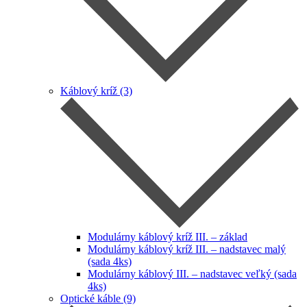
Káblový kríž (3)
Modulárny káblový kríž III. – základ
Modulárny káblový kríž III. – nadstavec malý
(sada 4ks)
Modulárny káblový III. – nadstavec veľký (sada
4ks)
Optické káble (9)