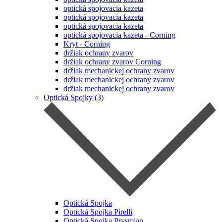
optická spojovacia kazeta
optická spojovacia kazeta
optická spojovacia kazeta
optická spojovacia kazeta - Corning
Kryt - Corning
držiak ochrany zvarov
držiak ochrany zvarov Corning
držiak mechanickej ochrany zvarov
držiak mechanickej ochrany zvarov
držiak mechanickej ochrany zvarov
Optická Spojky (3)
Optická Spojka
Optická Spojka Pirelli
Optická Spojka Prysmian