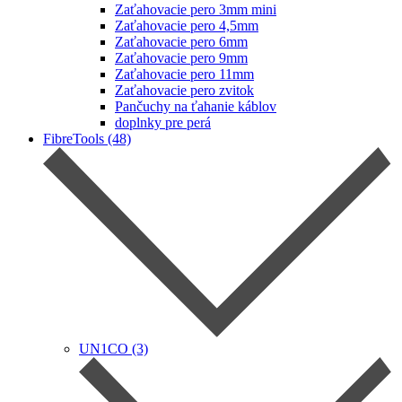
Zaťahovacie pero 3mm mini
Zaťahovacie pero 4,5mm
Zaťahovacie pero 6mm
Zaťahovacie pero 9mm
Zaťahovacie pero 11mm
Zaťahovacie pero zvitok
Pančuchy na ťahanie káblov
doplnky pre perá
FibreTools (48)
UN1CO (3)