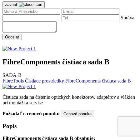
zavrieť
Správa
Odoslať
FibreComponents čistiaca sada B
SADA-B
FibreTools
Čistiace prostriedky
FibreComponents čistiaca sada B
Čistiaca sada na čistenie optických konektorov, adaptérov a vlákien
pri montáži a servise
Požiadať o cenovú ponuku
Cenová ponuka
Popis
FibreComponents čistiaca sada B obsahuje: