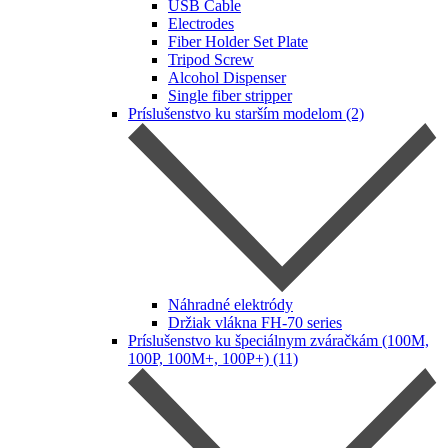
USB Cable
Electrodes
Fiber Holder Set Plate
Tripod Screw
Alcohol Dispenser
Single fiber stripper
Príslušenstvo ku starším modelom (2)
Náhradné elektródy
Držiak vlákna FH-70 series
Príslušenstvo ku špeciálnym zváračkám (100M,
100P, 100M+, 100P+) (11)