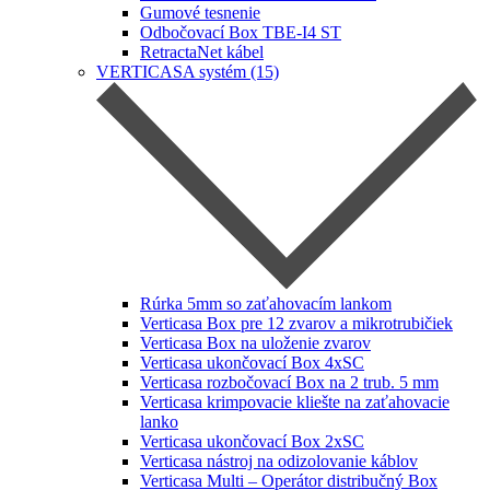
Gumové tesnenie
Odbočovací Box TBE-I4 ST
RetractaNet kábel
VERTICASA systém (15)
Rúrka 5mm so zaťahovacím lankom
Verticasa Box pre 12 zvarov a mikrotrubičiek
Verticasa Box na uloženie zvarov
Verticasa ukončovací Box 4xSC
Verticasa rozbočovací Box na 2 trub. 5 mm
Verticasa krimpovacie kliešte na zaťahovacie
lanko
Verticasa ukončovací Box 2xSC
Verticasa nástroj na odizolovanie káblov
Verticasa Multi – Operátor distribučný Box