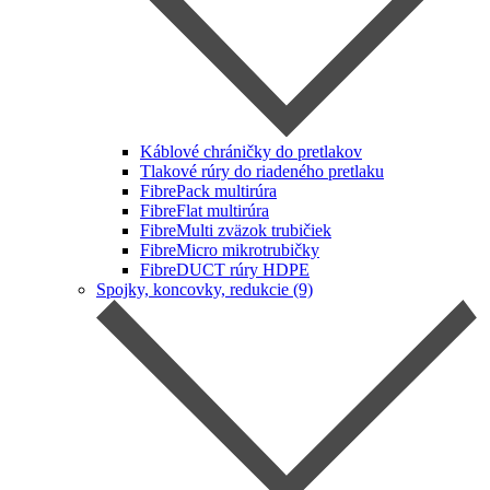
Káblové chráničky do pretlakov
Tlakové rúry do riadeného pretlaku
FibrePack multirúra
FibreFlat multirúra
FibreMulti zväzok trubičiek
FibreMicro mikrotrubičky
FibreDUCT rúry HDPE
Spojky, koncovky, redukcie (9)