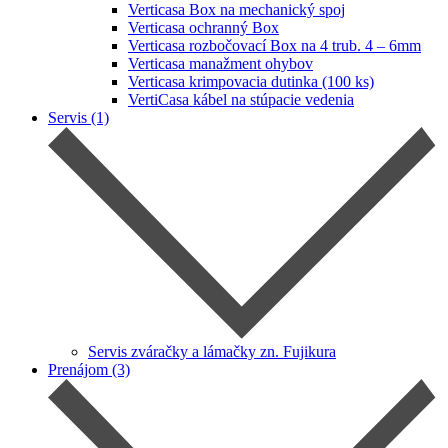
Verticasa Box na mechanický spoj
Verticasa ochranný Box
Verticasa rozbočovací Box na 4 trub. 4 – 6mm
Verticasa manažment ohybov
Verticasa krimpovacia dutinka (100 ks)
VertiCasa kábel na stúpacie vedenia
Servis (1)
Servis zváračky a lámačky zn. Fujikura
Prenájom (3)