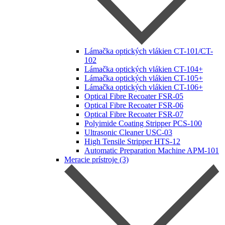
Lámačka optických vlákien CT-101/CT-
102
Lámačka optických vlákien CT-104+
Lámačka optických vlákien CT-105+
Lámačka optických vlákien CT-106+
Optical Fibre Recoater FSR-05
Optical Fibre Recoater FSR-06
Optical Fibre Recoater FSR-07
Polyimide Coating Stripper PCS-100
Ultrasonic Cleaner USC-03
High Tensile Stripper HTS-12
Automatic Preparation Machine APM-101
Meracie prístroje (3)