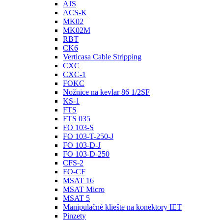
AJS
ACS‐K
MK02
MK02M
RBT
CK6
Verticasa Cable Stripping
CXC
CXC-1
FOKC
Nožnice na kevlar 86 1/2SF
KS‐1
FTS
FTS 035
FO 103‐S
FO 103‐T-250-J
FO 103‐D‐J
FO 103‐D‐250
CFS‐2
FO-CF
MSAT 16
MSAT Micro
MSAT 5
Manipulačné kliešte na konektory IET
Pinzety