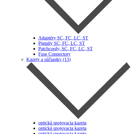
Adaptéry SC, FC, LC, ST
Pigtaily SC, FC, LC, ST
Patchcordy, SC, FC, LC, ST
Fuse Connectory
Kazety a súčiastky (13)
optická spojovacia kazeta
optická spojovacia kazeta
optická spojovacia kazeta