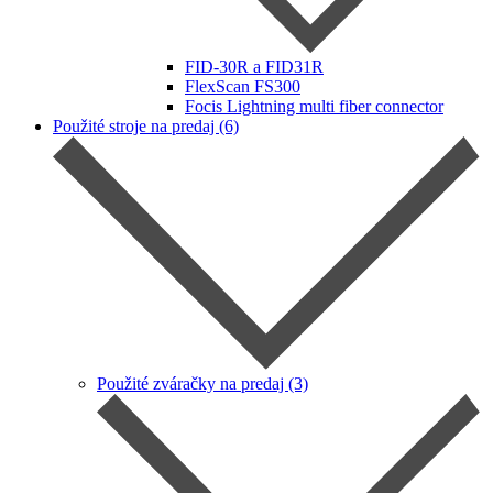
FID-30R a FID31R
FlexScan FS300
Focis Lightning multi fiber connector
Použité stroje na predaj (6)
Použité zváračky na predaj (3)