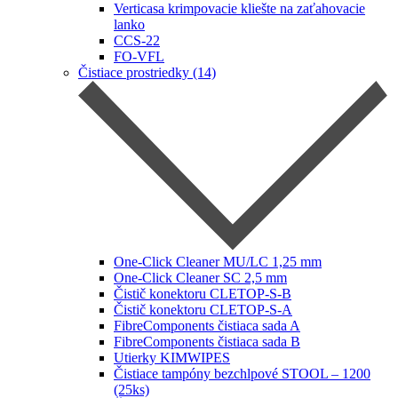
Verticasa krimpovacie kliešte na zaťahovacie
lanko
CCS-22
FO-VFL
Čistiace prostriedky (14)
One-Click Cleaner MU/LC 1,25 mm
One-Click Cleaner SC 2,5 mm
Čistič konektoru CLETOP-S-B
Čistič konektoru CLETOP-S-A
FibreComponents čistiaca sada A
FibreComponents čistiaca sada B
Utierky KIMWIPES
Čistiace tampóny bezchlpové STOOL – 1200
(25ks)