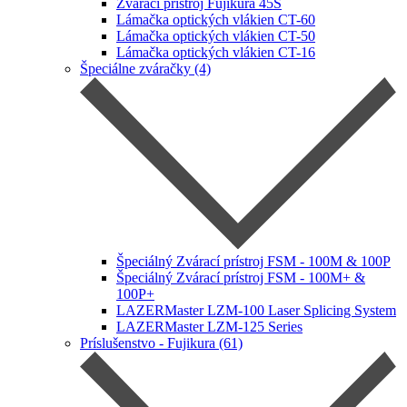
Zvárácí prístroj Fujikura 45S
Lámačka optických vlákien CT-60
Lámačka optických vlákien CT-50
Lámačka optických vlákien CT-16
Špeciálne zváračky (4)
Špeciálný Zvárací prístroj FSM - 100M & 100P
Špeciálný Zvárací prístroj FSM - 100M+ &
100P+
LAZERMaster LZM-100 Laser Splicing System
LAZERMaster LZM-125 Series
Príslušenstvo - Fujikura (61)