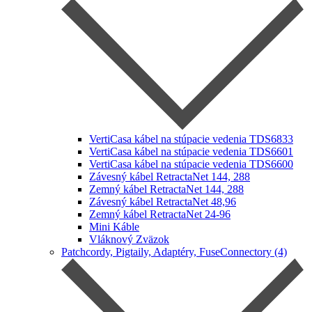
VertiCasa kábel na stúpacie vedenia TDS6833
VertiCasa kábel na stúpacie vedenia TDS6601
VertiCasa kábel na stúpacie vedenia TDS6600
Závesný kábel RetractaNet 144, 288
Zemný kábel RetractaNet 144, 288
Závesný kábel RetractaNet 48,96
Zemný kábel RetractaNet 24-96
Mini Káble
Vláknový Zväzok
Patchcordy, Pigtaily, Adaptéry, FuseConnectory (4)