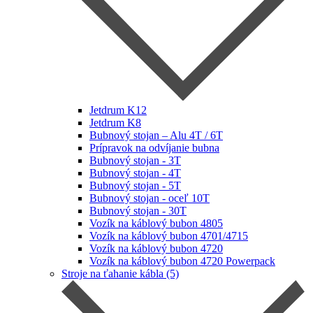
Jetdrum K12
Jetdrum K8
Bubnový stojan – Alu 4T / 6T
Prípravok na odvíjanie bubna
Bubnový stojan - 3T
Bubnový stojan - 4T
Bubnový stojan - 5T
Bubnový stojan - oceľ 10T
Bubnový stojan - 30T
Vozík na káblový bubon 4805
Vozík na káblový bubon 4701/4715
Vozík na káblový bubon 4720
Vozík na káblový bubon 4720 Powerpack
Stroje na ťahanie kábla (5)