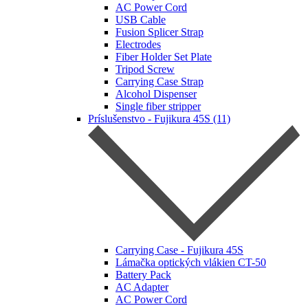
AC Power Cord
USB Cable
Fusion Splicer Strap
Electrodes
Fiber Holder Set Plate
Tripod Screw
Carrying Case Strap
Alcohol Dispenser
Single fiber stripper
Príslušenstvo - Fujikura 45S (11)
Carrying Case - Fujikura 45S
Lámačka optických vlákien CT-50
Battery Pack
AC Adapter
AC Power Cord