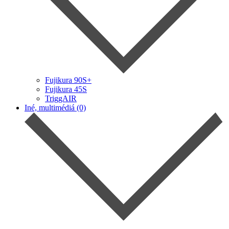
Fujikura 90S+
Fujikura 45S
TriggAIR
Iné, multimédiá (0)