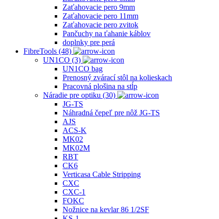
Zaťahovacie pero 9mm
Zaťahovacie pero 11mm
Zaťahovacie pero zvitok
Pančuchy na ťahanie káblov
doplnky pre perá
FibreTools (48)
UN1CO (3)
UN1CO bag
Prenosný zvárací stôl na kolieskach
Pracovná plošina na stĺp
Náradie pre optiku (30)
JG-TS
Náhradná čepeľ pre nôž JG-TS
AJS
ACS‐K
MK02
MK02M
RBT
CK6
Verticasa Cable Stripping
CXC
CXC-1
FOKC
Nožnice na kevlar 86 1/2SF
KS‐1