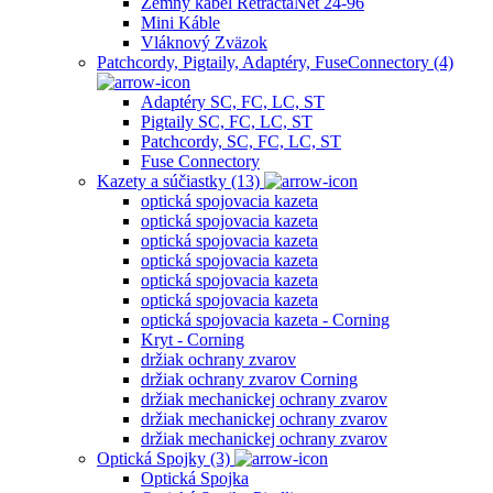
Zemný kábel RetractaNet 24-96
Mini Káble
Vláknový Zväzok
Patchcordy, Pigtaily, Adaptéry, FuseConnectory (4)
Adaptéry SC, FC, LC, ST
Pigtaily SC, FC, LC, ST
Patchcordy, SC, FC, LC, ST
Fuse Connectory
Kazety a súčiastky (13)
optická spojovacia kazeta
optická spojovacia kazeta
optická spojovacia kazeta
optická spojovacia kazeta
optická spojovacia kazeta
optická spojovacia kazeta
optická spojovacia kazeta - Corning
Kryt - Corning
držiak ochrany zvarov
držiak ochrany zvarov Corning
držiak mechanickej ochrany zvarov
držiak mechanickej ochrany zvarov
držiak mechanickej ochrany zvarov
Optická Spojky (3)
Optická Spojka