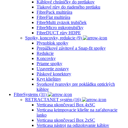
Káblové chráničky do pretlakov
Tlakové rúry do riadeného pretlaku
FibrePack multirúra
FibreFlat multirúra
FibreMulti zväzok trubičiek
FibreMicro mikrotrubičky
FibreDUCT rúry HDPE
Spojky, koncovky, redukcie (9)
Plynoblok spojky
Prepážkové závitové a Snap-fit spojky
Redukcie
Koncovky
Priame spojky
Uzavretie zostavy
Páskové konektory
Kryt klieštiny
Svorkové tvarovky pre pokládku optických
káblov
FibreSystems (31)
RETRACTANET systém (16)
Verticasa ukončovací Box 4xSC
Verticasa krimpovacie kliešte na zaťahovacie
lanko
Verticasa ukončovací Box 2xSC
Verticasa nástroj na odizolovanie káblov