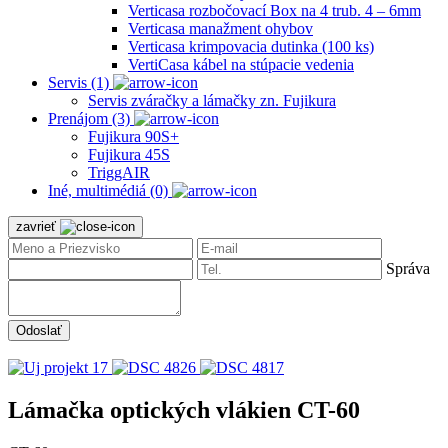
Verticasa rozbočovací Box na 4 trub. 4 – 6mm
Verticasa manažment ohybov
Verticasa krimpovacia dutinka (100 ks)
VertiCasa kábel na stúpacie vedenia
Servis (1)
Servis zváračky a lámačky zn. Fujikura
Prenájom (3)
Fujikura 90S+
Fujikura 45S
TriggAIR
Iné, multimédiá (0)
zavrieť
Správa
Odoslať
Lámačka optických vlákien CT-60