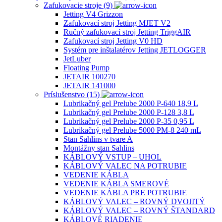
Zafukovacie stroje (9)
Jetting V4 Grizzon
Zafukovací stroj Jetting MJET V2
Ručný zafukovací stroj Jetting TriggAIR
Zafukovací stroj Jetting V0 HD
Systém pre inštalatérov Jetting JETLOGGER
JetLuber
Floating Pump
JETAIR 100270
JETAIR 141000
Príslušenstvo (15)
Lubrikačný gel Prelube 2000 P-640 18,9 L
Lubrikačný gel Prelube 2000 P-128 3,8 L
Lubrikačný gel Prelube 2000 P-35 0,95 L
Lubrikačný gel Prelube 5000 PM-8 240 mL
Stan Sahlins v tvare A
Montážny stan Sahlins
KÁBLOVÝ VSTUP – UHOL
KÁBLOVÝ VALEC NA POTRUBIE
VEDENIE KÁBLA
VEDENIE KÁBLA SMEROVÉ
VEDENIE KÁBLA PRE POTRUBIE
KÁBLOVÝ VALEC – ROVNÝ DVOJITÝ
KÁBLOVÝ VALEC – ROVNÝ ŠTANDARD
KÁBLOVÉ RIADENIE