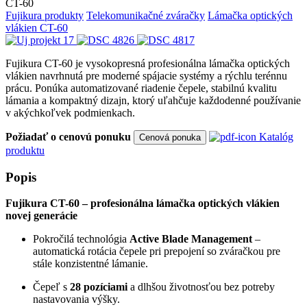
CT-60
Fujikura produkty
Telekomunikačné zváračky
Lámačka optických
vlákien CT-60
Fujikura CT-60 je vysokopresná profesionálna lámačka optických
vlákien navrhnutá pre moderné spájacie systémy a rýchlu terénnu
prácu. Ponúka automatizované riadenie čepele, stabilnú kvalitu
lámania a kompaktný dizajn, ktorý uľahčuje každodenné používanie
v akýchkoľvek podmienkach.
Požiadať o cenovú ponuku
Katalóg
Cenová ponuka
produktu
Popis
Fujikura CT-60 – profesionálna lámačka optických vlákien
novej generácie
Pokročilá technológia
Active Blade Management
–
automatická rotácia čepele pri prepojení so zváračkou pre
stále konzistentné lámanie.
Čepeľ s
28 pozíciami
a dlhšou životnosťou bez potreby
nastavovania výšky.