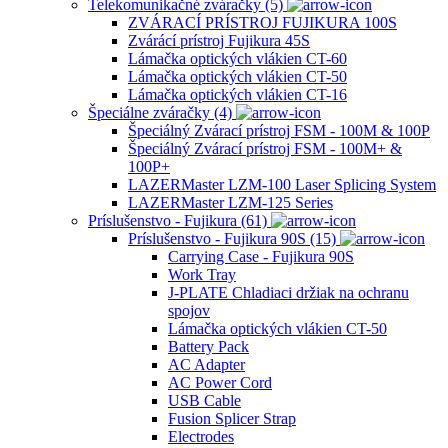
Telekomunikačné zváračky (5)
ZVÁRACÍ PRÍSTROJ FUJIKURA 100S
Zvárácí prístroj Fujikura 45S
Lámačka optických vlákien CT-60
Lámačka optických vlákien CT-50
Lámačka optických vlákien CT-16
Špeciálne zváračky (4)
Špeciálný Zvárací prístroj FSM - 100M & 100P
Špeciálný Zvárací prístroj FSM - 100M+ &
100P+
LAZERMaster LZM-100 Laser Splicing System
LAZERMaster LZM-125 Series
Príslušenstvo - Fujikura (61)
Príslušenstvo - Fujikura 90S (15)
Carrying Case - Fujikura 90S
Work Tray
J-PLATE Chladiaci držiak na ochranu
spojov
Lámačka optických vlákien CT-50
Battery Pack
AC Adapter
AC Power Cord
USB Cable
Fusion Splicer Strap
Electrodes