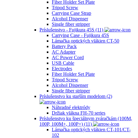
Fiber Holder Set Plate
Tripod Screw
Carrying Case Strap
Alcohol Dispenser
Single fiber stripper
Príslušenstvo - Fujikura 45S (11)
Carrying Case - Fujikura 45S
Lámačka optických vlákien CT-50
Battery Pack
AC Adapter
AC Power Cord
USB Cable
Electrodes
Fiber Holder Set Plate
Tripod Screw
Alcohol Dispenser
Single fiber stripper
Príslušenstvo ku starším modelom (2)
Náhradné elektródy
Držiak vlákna FH-70 series
Príslušenstvo ku špeciálnym zváračkám (100M,
100P, 100M+, 100P+) (11)
Lámačka optických vlákien CT-101/CT-
102