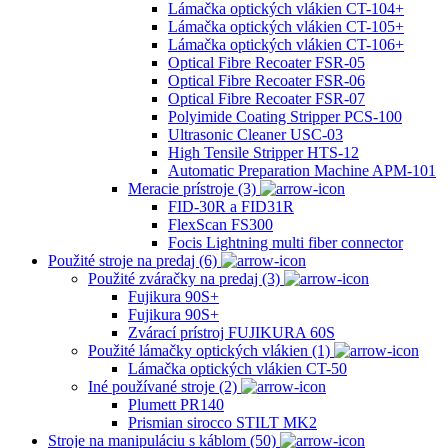
Lámačka optických vlákien CT-104+
Lámačka optických vlákien CT-105+
Lámačka optických vlákien CT-106+
Optical Fibre Recoater FSR-05
Optical Fibre Recoater FSR-06
Optical Fibre Recoater FSR-07
Polyimide Coating Stripper PCS-100
Ultrasonic Cleaner USC-03
High Tensile Stripper HTS-12
Automatic Preparation Machine APM-101
Meracie prístroje (3)
FID-30R a FID31R
FlexScan FS300
Focis Lightning multi fiber connector
Použité stroje na predaj (6)
Použité zváračky na predaj (3)
Fujikura 90S+
Fujikura 90S+
Zvárací prístroj FUJIKURA 60S
Použité lámačky optických vlákien (1)
Lámačka optických vlákien CT-50
Iné používané stroje (2)
Plumett PR140
Prismian sirocco STILT MK2
Stroje na manipuláciu s káblom (50)