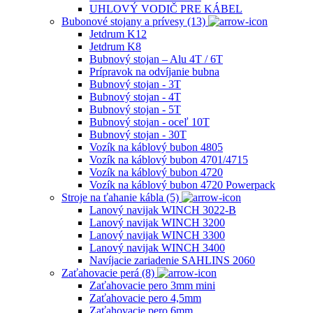
UHLOVÝ VODIČ PRE KÁBEL
Bubonové stojany a prívesy (13)
Jetdrum K12
Jetdrum K8
Bubnový stojan – Alu 4T / 6T
Prípravok na odvíjanie bubna
Bubnový stojan - 3T
Bubnový stojan - 4T
Bubnový stojan - 5T
Bubnový stojan - oceľ 10T
Bubnový stojan - 30T
Vozík na káblový bubon 4805
Vozík na káblový bubon 4701/4715
Vozík na káblový bubon 4720
Vozík na káblový bubon 4720 Powerpack
Stroje na ťahanie kábla (5)
Lanový navijak WINCH 3022-B
Lanový navijak WINCH 3200
Lanový navijak WINCH 3300
Lanový navijak WINCH 3400
Navíjacie zariadenie SAHLINS 2060
Zaťahovacie perá (8)
Zaťahovacie pero 3mm mini
Zaťahovacie pero 4,5mm
Zaťahovacie pero 6mm