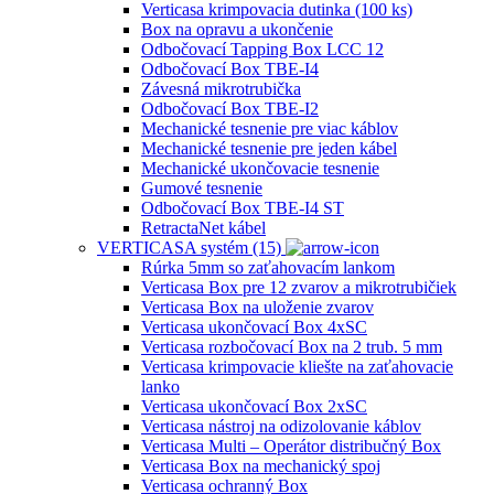
Verticasa krimpovacia dutinka (100 ks)
Box na opravu a ukončenie
Odbočovací Tapping Box LCC 12
Odbočovací Box TBE-I4
Závesná mikrotrubička
Odbočovací Box TBE-I2
Mechanické tesnenie pre viac káblov
Mechanické tesnenie pre jeden kábel
Mechanické ukončovacie tesnenie
Gumové tesnenie
Odbočovací Box TBE-I4 ST
RetractaNet kábel
VERTICASA systém (15)
Rúrka 5mm so zaťahovacím lankom
Verticasa Box pre 12 zvarov a mikrotrubičiek
Verticasa Box na uloženie zvarov
Verticasa ukončovací Box 4xSC
Verticasa rozbočovací Box na 2 trub. 5 mm
Verticasa krimpovacie kliešte na zaťahovacie
lanko
Verticasa ukončovací Box 2xSC
Verticasa nástroj na odizolovanie káblov
Verticasa Multi – Operátor distribučný Box
Verticasa Box na mechanický spoj
Verticasa ochranný Box