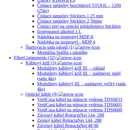
Utierky KIMWIPES
Čistiace tampóny bezchlpové STOOL – 1200
(25ks)
Čistiace tampóny Sticklers 1,25 mm
Čistiace tampóny Sticklers 2,50mm
Čistiaci prej na optické príslušenstvo Sticklers
Izopropanol alkohol 1 L
Nádobka na izopropyl MDP-8
Nádobka na izopropyl ‐ MDP 4
Štartovacia sada náradí (1)
Montážna brašňa s náradím
FibreComponents (32)
Káblový kríž (3)
Modulárny káblový kríž III. – základ
Modulárny káblový kríž III. – nadstavec malý
(sada 4ks)
Modulárny káblový III. – nadstavec veľký (sada
4ks)
Optické káble (9)
VertiCasa kábel na stúpacie vedenia TDS6833
VertiCasa kábel na stúpacie vedenia TDS6601
VertiCasa kábel na stúpacie vedenia TDS6600
Závesný kábel RetractaNet 144, 288
Zemný kábel RetractaNet 144, 288
Závesný kábel RetractaNet 48,96