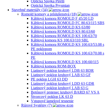
Optická Spojka Pirelli
Optická Spojka Prysmian
Stavebné materiály (34)
Romold komory a príslušenstvá (18)
Káblová komora ROMOLD F 45/20 LD
Káblová komora ROMOLD FC 80.63/115 SBS
Káblová komora ROMOLD KS 63/80
Káblová komora ROMOLD KS 80.63/60
Káblová komora ROMOLD KS 100.63/70
Káblová komora KS 100.63/110 SBL
Káblová komora ROMOLD KS 100.63/53.08 s
PE poklopom
Káblová komora ROMOLD KS 100.63/70.08 s
PE
Káblová komora ROMOLD KS 100.60/115
Káblová komora ROM-BOX
Liatinový poklop kruhový LDB 63 BDR
Liatinový poklop kruhový LAB 63 GF
PE poklop LGH 63 DD
Liatinový poklop kruhový LDD 63 GDR
Liatinový poklop kruhový LAB 63 G
Betónový prstenec kruhový BARD 67 VS A
Štvorcový poklop LK 63 D
Vstupové lamelové tesnenie
Rúrové Systémy (7)