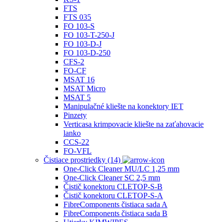
FTS
FTS 035
FO 103‐S
FO 103‐T-250-J
FO 103‐D‐J
FO 103‐D‐250
CFS‐2
FO-CF
MSAT 16
MSAT Micro
MSAT 5
Manipulačné kliešte na konektory IET
Pinzety
Verticasa krimpovacie kliešte na zaťahovacie
lanko
CCS-22
FO-VFL
Čistiace prostriedky (14)
One-Click Cleaner MU/LC 1,25 mm
One-Click Cleaner SC 2,5 mm
Čistič konektoru CLETOP-S-B
Čistič konektoru CLETOP-S-A
FibreComponents čistiaca sada A
FibreComponents čistiaca sada B